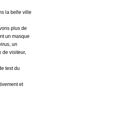
 la belle ville
avons plus de
nent un masque
irus, un
de visiteur,
e test du
tivement et