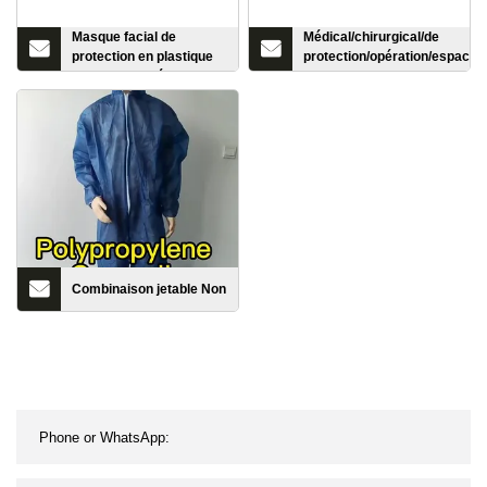
Masque facial de
Médical/chirurgical/de
protection en plastique
protection/opération/espace/c
transparent, réutilisable,
Cap/bouchon rond, jetable no
vente en gros, sécurité,
PC transparent, tout
Combinaison jetable Non