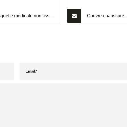
quette médicale non tissée
Couvre-chaussure
Capuchon de
imperméable jetabl
rouille/Capuchon à
couvre-chaussure m
p/Capuchon bouffant
CPE d'EPI de la C