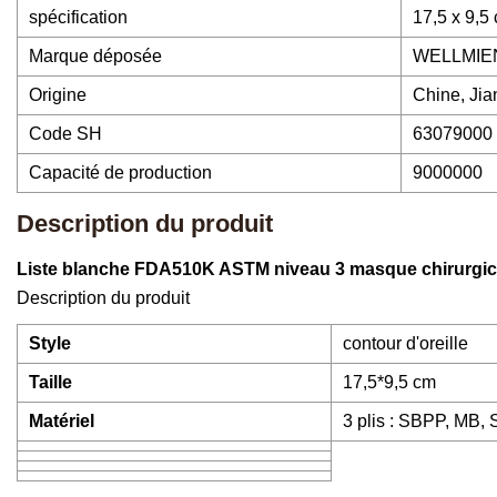
spécification
17,5 x 9,5 
Marque déposée
WELLMIE
Origine
Chine, Ji
Code SH
63079000
Capacité de production
9000000
Description du produit
Liste blanche FDA510K ASTM niveau 3 masque chirurgical
Description du produit
Style
contour d'oreille
Taille
17,5*9,5 cm
Matériel
3 plis : SBPP, MB,