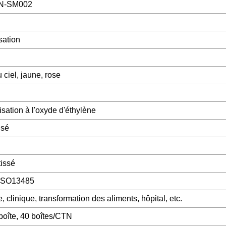
N-SM002
sation
 ciel, jaune, rose
isation à l'oxyde d'éthylène
isé
tissé
 ISO13485
, clinique, transformation des aliments, hôpital, etc.
boîte, 40 boîtes/CTN