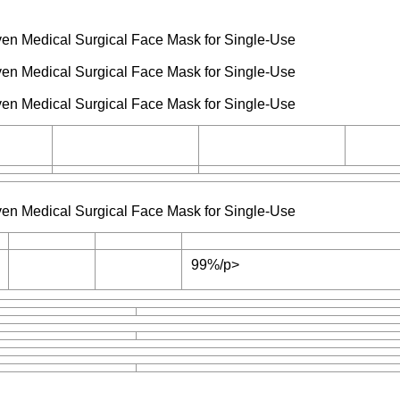
99%/p>