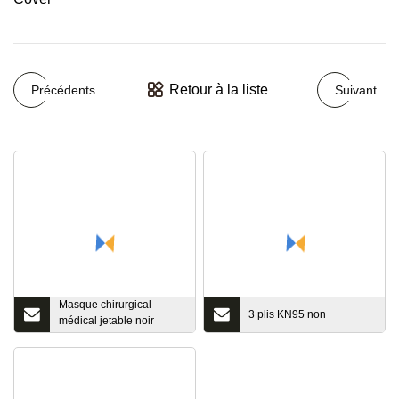
Retour à la liste
Précédents
Suivant
Masque chirurgical
3 plis KN95 non
médical jetable noir
dentaire 3 plis TypeIIR
BFE 99 % masque
chirurgical