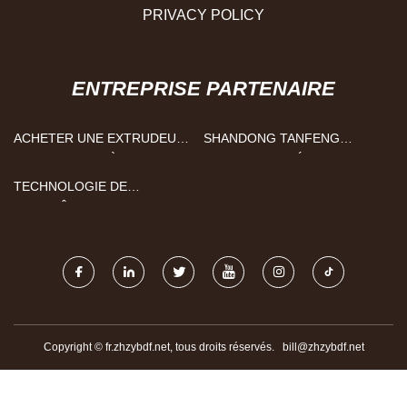
PRIVACY POLICY
ENTREPRISE PARTENAIRE
ACHETER UNE EXTRUDEUSE
SHANDONG TANFENG
DE PLASTIQUE À PRIX
NOUVEAU MATÉRIEL
RÉDUIT
TECHNOLOGIE CO ., LTD .
TECHNOLOGIE DE
CONTRÔLE CIE., LTD DE
XIAMEN HYSEN.
Copyright © fr.zhzybdf.net, tous droits réservés.
bill@zhzybdf.net